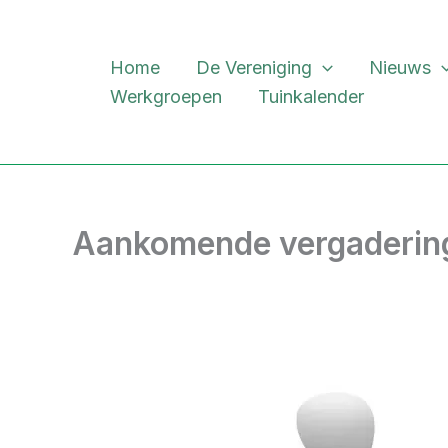
Ga
naar
Home
De Vereniging
Nieuws
de
Werkgroepen
Tuinkalender
inhoud
Aankomende vergaderin