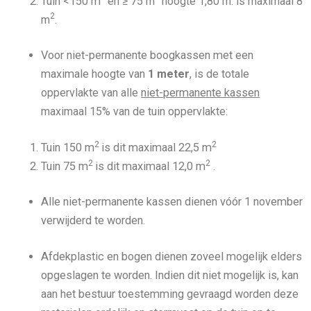
Tuin <150 m
en ≥ 75 m
hoogte 1,80 m. is maximaal 8
2
m
.
Voor niet-permanente boogkassen met een
maximale hoogte van
1 meter
, is de totale
oppervlakte van alle
niet-permanente kassen
maximaal 15% van de tuin oppervlakte:
2
2
Tuin 150 m
is dit maximaal 22,5 m
2
2
Tuin 75 m
is dit maximaal 12,0 m
.
Alle niet-permanente kassen dienen vóór 1 november
verwijderd te worden.
Afdekplastic en bogen dienen zoveel mogelijk elders
opgeslagen te worden. Indien dit niet mogelijk is, kan
aan het bestuur toestemming gevraagd worden deze